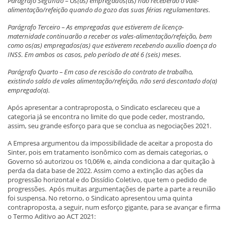
Parágrafo Segundo – Os(as) empregados(as) não receberão o vale-
alimentação/refeição quando do gozo das suas férias regulamentares.
Parágrafo Terceiro – As empregadas que estiverem de licença-
maternidade continuarão a receber os vales-alimentação/refeição, bem
como os(as) empregados(as) que estiverem recebendo auxílio doença do
INSS. Em ambos os casos, pelo período de até 6 (seis) meses.
Parágrafo Quarto – Em caso de rescisão do contrato de trabalho,
existindo saldo de vales alimentação/refeição, não será descontado do(a)
empregado(a).
Após apresentar a contraproposta, o Sindicato esclareceu que a
categoria já se encontra no limite do que pode ceder, mostrando,
assim, seu grande esforço para que se conclua as negociações 2021.
A Empresa argumentou da impossibilidade de aceitar a proposta do
Sinter, pois em tratamento isonômico com as demais categorias, o
Governo só autorizou os 10,06% e, ainda condiciona a dar quitação à
perda da data base de 2022. Assim como a extinção das ações da
progressão horizontal e do Dissídio Coletivo, que tem o pedido de
progressões. Após muitas argumentações de parte a parte a reunião
foi suspensa. No retorno, o Sindicato apresentou uma quinta
contraproposta, a seguir, num esforço gigante, para se avançar e firma
o Termo Aditivo ao ACT 2021: