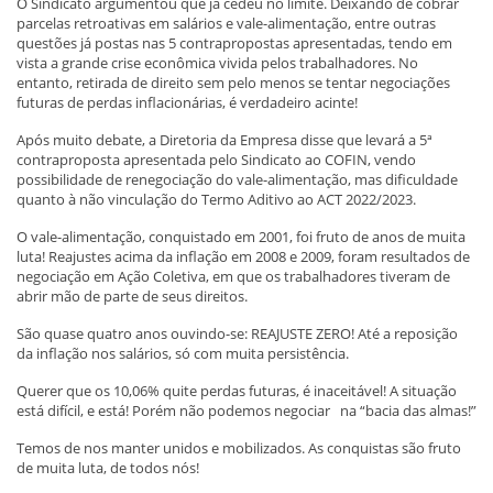
O Sindicato argumentou que já cedeu no limite. Deixando de cobrar
parcelas retroativas em salários e vale-alimentação, entre outras
questões já postas nas 5 contrapropostas apresentadas, tendo em
vista a grande crise econômica vivida pelos trabalhadores. No
entanto, retirada de direito sem pelo menos se tentar negociações
futuras de perdas inflacionárias, é verdadeiro acinte!
Após muito debate, a Diretoria da Empresa disse que levará a 5ª
contraproposta apresentada pelo Sindicato ao COFIN, vendo
possibilidade de renegociação do vale-alimentação, mas dificuldade
quanto à não vinculação do Termo Aditivo ao ACT 2022/2023.
O vale-alimentação, conquistado em 2001, foi fruto de anos de muita
luta! Reajustes acima da inflação em 2008 e 2009, foram resultados de
negociação em Ação Coletiva, em que os trabalhadores tiveram de
abrir mão de parte de seus direitos.
São quase quatro anos ouvindo-se: REAJUSTE ZERO! Até a reposição
da inflação nos salários, só com muita persistência.
Querer que os 10,06% quite perdas futuras, é inaceitável! A situação
está difícil, e está! Porém não podemos negociar na “bacia das almas!”
Temos de nos manter unidos e mobilizados. As conquistas são fruto
de muita luta, de todos nós!