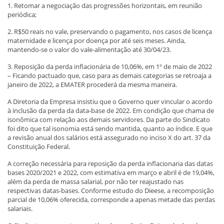
1. Retomar a negociação das progressões horizontais, em reunião
periódica;
2. R$50 reais no vale, preservando o pagamento, nos casos de licença
maternidade e licença por doença por até seis meses. Ainda,
mantendo-se o valor do vale-alimentação até 30/04/23.
3. Reposição da perda inflacionária de 10,06%, em 1º de maio de 2022
– Ficando pactuado que, caso para as demais categorias se retroaja a
janeiro de 2022, a EMATER procederá da mesma maneira.
A Diretoria da Empresa insistiu que o Governo quer vincular o acordo
à inclusão da perda da data-base de 2022. Em condição que chama de
isonômica com relação aos demais servidores. Da parte do Sindicato
foi dito que tal isonomia está sendo mantida, quanto ao índice. E que
a revisão anual dos salários está assegurado no inciso X do art. 37 da
Constituição Federal.
A correção necessária para reposição da perda inflacionaria das datas
bases 2020/2021 e 2022, com estimativa em março e abril é de 19,04%,
além da perda de massa salarial, por não ter reajustado nas
respectivas datas-bases. Conforme estudo do Dieese, a recomposição
parcial de 10,06% oferecida, corresponde a apenas metade das perdas
salariais.