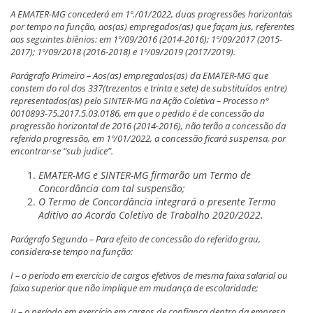
A EMATER-MG concederá em 1º./01/2022, duas progressões horizontais
por tempo na função, aos(as) empregados(as) que façam jus, referentes
aos seguintes biênios: em 1º/09/2016 (2014-2016); 1º/09/2017 (2015-
2017); 1º/09/2018 (2016-2018) e 1º/09/2019 (2017/2019).
Parágrafo Primeiro – Aos(as) empregados(as) da EMATER-MG que
constem do rol dos 337(trezentos e trinta e sete) de substituídos entre)
representados(as) pelo SINTER-MG na Ação Coletiva – Processo nº
0010893-75.2017.5.03.0186, em que o pedido é de concessão da
progressão horizontal de 2016 (2014-2016), não terão a concessão da
referida progressão, em 1º/01/2022, a concessão ficará suspensa, por
encontrar-se “sub judice”.
EMATER-MG e SINTER-MG firmarão um Termo de
Concordância com tal suspensão;
O Termo de Concordância integrará o presente Termo
Aditivo ao Acordo Coletivo de Trabalho 2020/2022.
Parágrafo Segundo – Para efeito de concessão do referido grau,
considera-se tempo na função:
I – o período em exercício de cargos efetivos de mesma faixa salarial ou
faixa superior que não implique em mudança de escolaridade;
II – o período em exercício em cargos de confiança dentro da empresa,