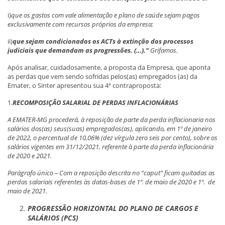
i)
que os gastos com vale alimentação e plano de saúde sejam pagos
exclusivamente com recursos próprios da empresa;
ii)
que sejam condicionados os ACTs à extinção dos processos
judiciais que demandam as progressões. (…).”
Grifamos.
Após analisar, cuidadosamente, a proposta da Empresa, que aponta
as perdas que vem sendo sofridas pelos(as) empregados (as) da
Emater, o Sinter apresentou sua 4ª contraproposta:
1.
RECOMPOSIÇÃO SALARIAL DE PERDAS INFLACIONÁRIAS
A EMATER-MG procederá, à reposição de parte da perda inflacionaria nos
salários dos(as) seus(suas) empregados(as), aplicando, em 1º de janeiro
de 2022, o percentual de 10,06% (dez vírgula zero seis por cento), sobre os
salários vigentes em 31/12/2021, referente à parte da perda inflacionária
de 2020 e 2021.
Parágrafo único – Com a reposição descrita no “caput” ficam quitadas as
perdas salariais referentes às datas-bases de 1º. de maio de 2020 e 1º. de
maio de 2021.
PROGRESSÃO HORIZONTAL DO PLANO DE CARGOS E
SALÁRIOS (PCS)