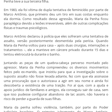
Penha teve a sua terceira filha.
Em 1983, ela foi vítima de dupla tentativa de feminicídio por parte de
Marco Antônio, que primeiro deu um tiro em suas costas enquanto
ela dormia. Como resultado dessa agressão, Maria da Penha ficou
paraplégica devido a lesões irreversíveis, além de outras complicações
físicas e traumas psicológicos.
Marco Antônio declarou à polícia que eles sofreram uma tentativa de
assalto, versão posteriormente desmentida pela perícia. Quando
Maria da Penha voltou para casa – após duas cirurgias, internações e
tratamentos –, ele a manteve em cárcere privado durante 15 dias e
tentou eletrocutá-la durante o banho.
Juntando as peças de um quebra-cabeça perverso montado pelo
agressor, Maria da Penha compreendeu os diversos movimentos
feitos pelo ex-marido, que insistiu para que a investigação sobre o
suposto assalto não fosse levada adiante, fez com que ela assinasse
uma procuração que o autorizava a agir em seu nome e ainda foi
descoberta a existência de uma traição. Foi aí que, com a ajuda e
apoio jurídico de familiares e amigos, ela conseguiu sair de casa, sem
que isso pudesse configurar abandono de lar; assim, não haveria o
risco de perder a guarda de suas filhas.
Maria da penha sofreu violência, também, por parte do Poder
Judiciário brasileiro. O primeiro julgamento de Marco Antônio,