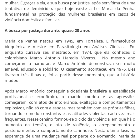
mulher. É graças a ela, e sua busca por justiça, após ser vítima de uma
tentativa de feminicídio, que hoje existe a Lei Maria da Penha,
fundamental na proteção das mulheres brasileiras em casos de
violência doméstica e familiar.
A busca por justiça durante quase 20 anos
Maria da Penha nasceu em 1945, em Fortaleza. É farmacêutica
bioquímica e mestre em Parasitologia em Análises Clínicas. Foi
enquanto cursava seu mestrado, em 1974, que ela conheceu o
colombiano Marco Antonio Heredia Viveros. No mesmo ano
começaram a namorar, e Marco Antônio demonstrava ser muito
amável, educado e solidário. O casamento aconteceu em 1976. Eles
tiveram três filhas e, foi a partir desse momento, que a história
mudou.
Após Marco Antônio conseguir a cidadania brasileira e estabilidade
profissional e econômica, o marido mudou e as agressões
começaram, com atos de intolerância, exaltação e comportamentos
explosivos, não só com a esposa, mas também com as próprias filhas,
tornando o medo constante, e as atitudes violentas cada vez mais
frequentes. Nesse cenário formou-se o ciclo da violência, em que há o
aumento da tensão, o ato de violência, o arrependimento e
posteriormente, o comportamento carinhoso. Nesta ultima fase, na
esperança de uma mudança real por parte do ex-marido, Maria da