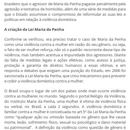
brasileiro que o agressor de Maria da Penha pagasse penalmente pela
agressão e tentativa de homicídio, além de uma série de medidas para
que o Estado assumisse o compromisso de reformular as suas leis e
políticas em relação à violência doméstica.
A criação da Lei Maria da Penha
Conforme se verificou, era preciso tratar o caso de Maria da Penha
como uma violência contra a mulher em razão do seu gênero, ou seja,
o fato de ser mulher reforça, não só o padrão recorrente desse tipo de
violência, mas também acentua a impunidade dos agressores. Diante
da falta de medidas legais e ações efetivas, como acesso à justiça,
proteção e garantia de direitos humanos a essas vítimas, e em
resposta a debates que exigiam uma posição do Estado, em 2006 foi
sancionada a Lei Maria da Penha, que criou mecanismos para prevenir
e coibir a violência doméstica contra a mulher.
O Brasil ocupa o lugar de um dos países onde mais ocorre violência
contra as mulheres no mundo. Segundo o portal Relógio da Violência,
do Instituto Maria da Penha, uma mulher é vítima de violência física
ou verbal, no Brasil, a cada 2 segundos. A violência doméstica e
familiar contra a mulher é conceituada no art.5º da Lei Maria da Penha
como “qualquer ação ou omissão baseada no gênero que lhe cause
morte, lesão, sofrimento físico, sexual ou psicológico e dano material
ou patrimonial”. A definição da violência como questão de gênero é