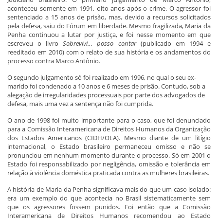
aconteceu somente em 1991, oito anos após o crime. O agressor foi
sentenciado a 15 anos de prisão, mas, devido a recursos solicitados
pela defesa, saiu do Fórum em liberdade. Mesmo fragilizada, Maria da
Penha continuou a lutar por justiça, e foi nesse momento em que
escreveu o livro
Sobrevivi… posso contar
(publicado em 1994 e
reeditado em 2010) com o relato de sua história e os andamentos do
processo contra Marco Antônio.
O segundo julgamento só foi realizado em 1996, no qual o seu ex-
marido foi condenado a 10 anos e 6 meses de prisão. Contudo, sob a
alegação de irregularidades processuais por parte dos advogados de
defesa, mais uma vez a sentença não foi cumprida.
O ano de 1998 foi muito importante para o caso, que foi denunciado
para a Comissão Interamericana de Direitos Humanos da Organização
dos Estados Americanos (CIDH/OEA). Mesmo diante de um litígio
internacional, o Estado brasileiro permaneceu omisso e não se
pronunciou em nenhum momento durante o processo. Só em 2001 o
Estado foi responsabilizado por negligência, omissão e tolerância em
relação à violência doméstica praticada contra as mulheres brasileiras.
A história de Maria da Penha significava mais do que um caso isolado:
era um exemplo do que acontecia no Brasil sistematicamente sem
que os agressores fossem punidos. Foi então que a Comissão
Interamericana de Direitos Humanos recomendou ao Estado