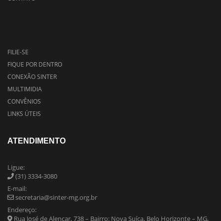
FILIE-SE
FIQUE POR DENTRO
CONEXÃO SINTER
MULTIMIDIA
CONVÊNIOS
LINKS ÚTEIS
ATENDIMENTO
Ligue:
(31) 3334-3080
E-mail:
secretaria@sinter-mg.org.br
Endereço:
Rua José de Alencar, 738 – Bairro: Nova Suíça, Belo Horizonte – MG,