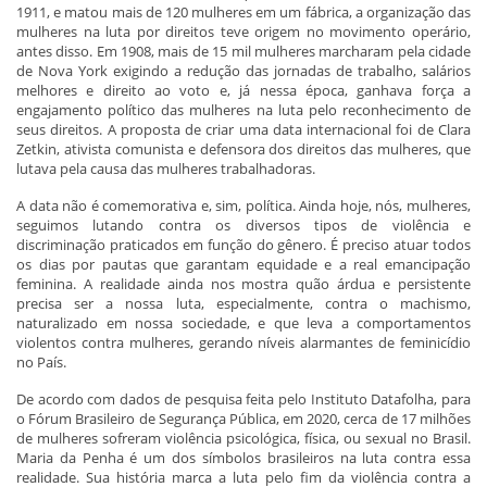
1911, e matou mais de 120 mulheres em um fábrica, a organização das
mulheres na luta por direitos teve origem no movimento operário,
antes disso. Em 1908, mais de 15 mil mulheres marcharam pela cidade
de Nova York exigindo a redução das jornadas de trabalho, salários
melhores e direito ao voto e, já nessa época, ganhava força a
engajamento político das mulheres na luta pelo reconhecimento de
seus direitos. A proposta de criar uma data internacional foi de Clara
Zetkin, ativista comunista e defensora dos direitos das mulheres, que
lutava pela causa das mulheres trabalhadoras.
A data não é comemorativa e, sim, política. Ainda hoje, nós, mulheres,
seguimos lutando contra os diversos tipos de violência e
discriminação praticados em função do gênero. É preciso atuar todos
os dias por pautas que garantam equidade e a real emancipação
feminina. A realidade ainda nos mostra quão árdua e persistente
precisa ser a nossa luta, especialmente, contra o machismo,
naturalizado em nossa sociedade, e que leva a comportamentos
violentos contra mulheres, gerando níveis alarmantes de feminicídio
no País.
De acordo com dados de pesquisa feita pelo Instituto Datafolha, para
o Fórum Brasileiro de Segurança Pública, em 2020, cerca de 17 milhões
de mulheres sofreram violência psicológica, física, ou sexual no Brasil.
Maria da Penha é um dos símbolos brasileiros na luta contra essa
realidade. Sua história marca a luta pelo fim da violência contra a