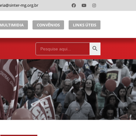
aria@sinter-mg.org.br
MULTIMIDIA
CONVÊNIOS
LINKS ÚTEIS
Search Button
Search
for: