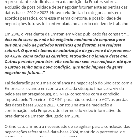
representantes sindicais, acerca da posição da Emater, sobre a
exclusão da possibilidade de se negociar futuramente as perdas das
datas-bases 2022 e 2023. Houve relutância da categoria, pois em
acordos passados, com essa mesma diretoria, a possibilidade de
negociações futuras foi contemplada no acordo coletivo de trabalho.
Em 23/8, o Presidente da Emater, em vídeo publicado fez constar:
“…
deixando claro que não há exigência nenhuma da empresa para
que abra mão de períodos pretéritos que ficaram sem reajuste
salarial. O que nós temos de autorização do governo é de promover
os 4,62%, como todas as carreiras, retroativos a janeiro deste ano.
Outros períodos para trás, vão continuar sem esse reajuste, até que
o Estado tenha uma nova condição, que nada impede da gente
negociar no futuro…”
Tal declaração gerou mais confiança na negociação do Sindicato com a
Empresa e, levando em conta a delicada situação financeira vivida
pelos(as) empregados(as), o SINTER concordou com a condição
imposta pelo “terceiro – COFIN”, para não constar no ACT, as perdas
das datas bases 2022 e 2023. Constou na ata da mediação a
confirmação, pela Empresa, dos termos do vídeo informativo do
presidente da Emater, divulgado em 23/8.
O Sindicato afirmou a necessidade de se agilizar para a conclusão das
negociações referentes à data-base 2024, mantido o percentual de