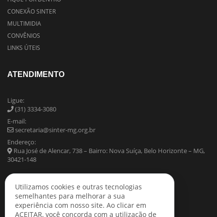
CONEXÃO SINTER
MULTIMIDIA
CONVÊNIOS
LINKS ÚTEIS
ATENDIMENTO
Ligue:
(31) 3334-3080
E-mail:
secretaria@sinter-mg.org.br
Endereço:
Rua José de Alencar, 738 – Bairro: Nova Suíça, Belo Horizonte – MG,
30421-148
Utilizamos cookies e outras tecnologias
semelhantes para melhorar a sua
experiência com nosso site. Ao clicar em
ACEITAR, você concorda com a utilização de