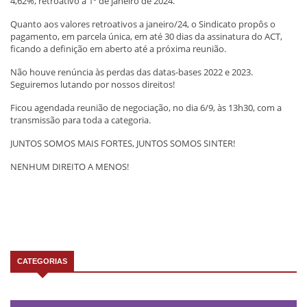
4,62%, retroativo a 1º de janeiro de 2024.
Quanto aos valores retroativos a janeiro/24, o Sindicato propôs o
pagamento, em parcela única, em até 30 dias da assinatura do ACT,
ficando a definição em aberto até a próxima reunião.
Não houve renúncia às perdas das datas-bases 2022 e 2023.
Seguiremos lutando por nossos direitos!
Ficou agendada reunião de negociação, no dia 6/9, às 13h30, com a
transmissão para toda a categoria.
JUNTOS SOMOS MAIS FORTES, JUNTOS SOMOS SINTER!
NENHUM DIREITO A MENOS!
CATEGORIAS