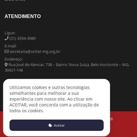
ATENDIMENTO
Ligue:
(31) 3334-3080
E-mail:
secretaria@sinter-mg.org.br
Endereço:
Rua José de Alencar, 738 – Bairro: Nova Suíça, Belo Horizonte – MG,
30421-148
Utilizamos cookies e outras tecnologias
semelhantes para melhorar a sua
experiência com nosso site. Ao clicar em
ACEITAR, você concorda com a utilização de
todos os cookies.
Copyright © 2021 SINTER-MG All Rights Reserved.
Aceitar