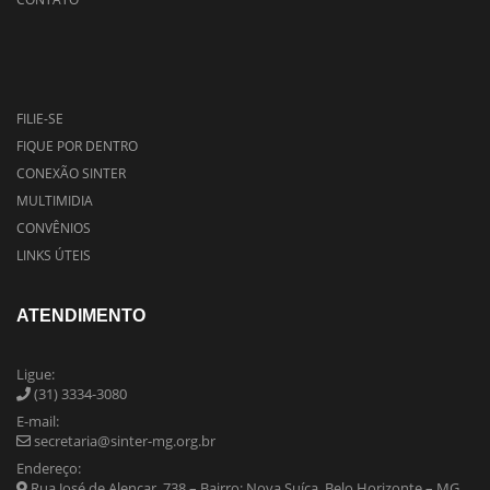
FILIE-SE
FIQUE POR DENTRO
CONEXÃO SINTER
MULTIMIDIA
CONVÊNIOS
LINKS ÚTEIS
ATENDIMENTO
Ligue:
(31) 3334-3080
E-mail:
secretaria@sinter-mg.org.br
Endereço:
Rua José de Alencar, 738 – Bairro: Nova Suíça, Belo Horizonte – MG,