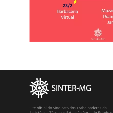
Site oficial do Sindicato dos Trabalhadores da
Assistência Técnica e Extensão Rural do Estado d