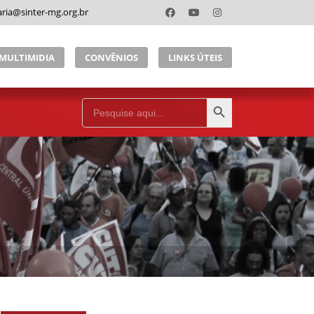
aria@sinter-mg.org.br
MULTIMIDIA
CONVÊNIOS
LINKS ÚTEIS
Search Button
Search
for: