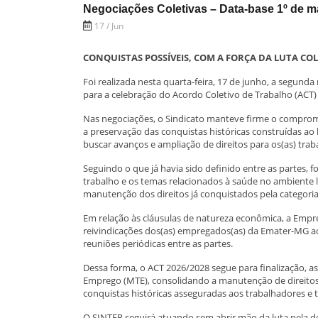
Negociações Coletivas – Data-base 1º de m
17 / Jun
CONQUISTAS POSSÍVEIS, COM A FORÇA DA LUTA COL
Foi realizada nesta quarta-feira, 17 de junho, a segund
para a celebração do Acordo Coletivo de Trabalho (ACT)
Nas negociações, o Sindicato manteve firme o compromi
a preservação das conquistas históricas construídas ao
buscar avanços e ampliação de direitos para os(as) trab
Seguindo o que já havia sido definido entre as partes, f
trabalho e os temas relacionados à saúde no ambiente l
manutenção dos direitos já conquistados pela categoria
Em relação às cláusulas de natureza econômica, a Emp
reivindicações dos(as) empregados(as) da Emater-MG ao
reuniões periódicas entre as partes.
Dessa forma, o ACT 2026/2028 segue para finalização, as
Emprego (MTE), consolidando a manutenção de direitos
conquistas históricas asseguradas aos trabalhadores e
O SINTER seguirá atuando sem abrir mão da luta pela de