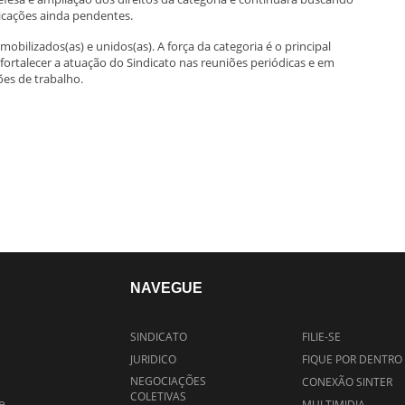
icações ainda pendentes.
lizados(as) e unidos(as). A força da categoria é o principal
 fortalecer a atuação do Sindicato nas reuniões periódicas e em
ões de trabalho.
NAVEGUE
SINDICATO
FILIE-SE
JURIDICO
FIQUE POR DENTRO
NEGOCIAÇÕES
CONEXÃO SINTER
COLETIVAS
e
MULTIMIDIA