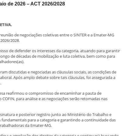
aio de 2026 – ACT 2026/2028
ETIVA.
a reunião de negociações coletivas entre o SINTER e a Emater-MG
 2026/2028.
sso de defender os interesses da categoria, atuando para garantir
 longo de décadas de mobilização e luta coletiva, bem como para
alhadores(as).
oram discutidas e negociadas as cláusulas sociais, as condições de
aboral. Após amplo debate sobre tais cláusulas, foi assegurada a
.
resa reafirmou o compromisso de encaminhar a pauta de
 COFIN, para análise e as negociações serão retomadas nas
sinatura e posterior registro junto ao Ministério do Trabalho e
 fundamentais para a categoria e garantindo a continuidade das
 trabalhadoras da Emater-MG.
fesa e ampliação dos direitos da categoria e continuará buscando