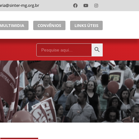
aria@sinter-mg.org.br
MULTIMIDIA
CONVÊNIOS
LINKS ÚTEIS
Search Button
Search
for: