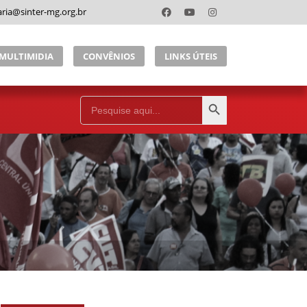
aria@sinter-mg.org.br
MULTIMIDIA
CONVÊNIOS
LINKS ÚTEIS
Search Button
Search
for: