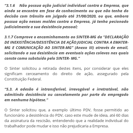
“3.1.6 Não possua ação judicial individual contra a Empresa, que
ainda se encontra em fase de conhecimento ou que não tenha do
decisão com trânsito em julgado até 31/08/2020, ou que, embora
possua ação nesses moldes contra a Empresa, já tenha pecionado
judicialmente a sua desistência pessoal;
3.1.7 Comprove o encaminhamento ao SINTER-MG da “DECLARAÇÃO
DE INEXISTÊNCIA/DESISTÊNCIA DE AÇÃO JUDICIAL CONTRA A EMATER-
MG E COMUNICAÇÃO AO SINTER-MG” (Anexo III) através de email,
solicitando a sua desistência em eventuais ações colevas nas quais
conste como substuído pelo SINTER- MG.”
O Sinter solicitou a retirada destes itens, por considerar que eles
significam cerceamento do direito de ação, assegurado pela
Constituição Federal.
“5.3. A adesão é intransferível, irrevogável e irretratável, não
admitindo desistência ou cancelamento por parte do empregado
em nenhuma hipótese.”
O Sinter solicitou que, a exemplo último PDV, fosse permitido ao
funcionário a desistência do PDV, caso este mude de ideia, até 60 dias
da assinatura da rescisão, entendendo que a realidade individual do
trabalhador pode mudar e isso não prejudicaria a Empresa.