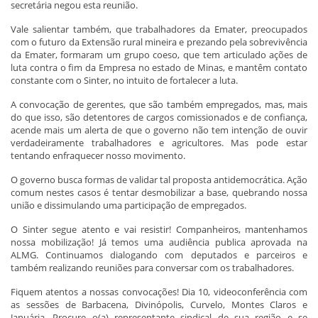
secretária negou esta reunião.
Vale salientar também, que trabalhadores da Emater, preocupados
com o futuro da Extensão rural mineira e prezando pela sobrevivência
da Emater, formaram um grupo coeso, que tem articulado ações de
luta contra o fim da Empresa no estado de Minas, e mantêm contato
constante com o Sinter, no intuito de fortalecer a luta.
A convocação de gerentes, que são também empregados, mas, mais
do que isso, são detentores de cargos comissionados e de confiança,
acende mais um alerta de que o governo não tem intenção de ouvir
verdadeiramente trabalhadores e agricultores. Mas pode estar
tentando enfraquecer nosso movimento.
O governo busca formas de validar tal proposta antidemocrática. Ação
comum nestes casos é tentar desmobilizar a base, quebrando nossa
união e dissimulando uma participação de empregados.
O Sinter segue atento e vai resistir! Companheiros, mantenhamos
nossa mobilização! Já temos uma audiência publica aprovada na
ALMG. Continuamos dialogando com deputados e parceiros e
também realizando reuniões para conversar com os trabalhadores.
Fiquem atentos a nossas convocações! Dia 10, videoconferência com
as sessões de Barbacena, Divinópolis, Curvelo, Montes Claros e
Januária. Procure o(a) representante sindical de sua região e se