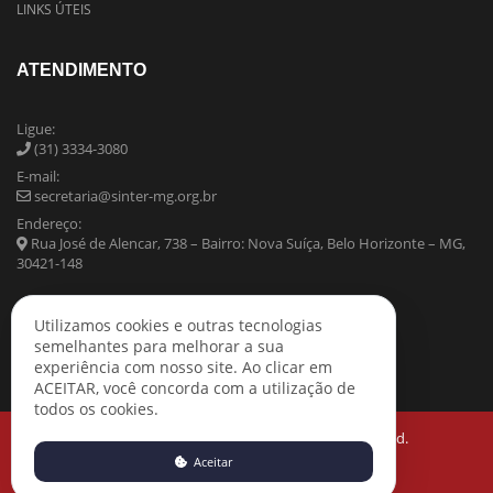
LINKS ÚTEIS
ATENDIMENTO
Ligue:
(31) 3334-3080
E-mail:
secretaria@sinter-mg.org.br
Endereço:
Rua José de Alencar, 738 – Bairro: Nova Suíça, Belo Horizonte – MG,
30421-148
Utilizamos cookies e outras tecnologias
semelhantes para melhorar a sua
experiência com nosso site. Ao clicar em
ACEITAR, você concorda com a utilização de
todos os cookies.
Copyright © 2021 SINTER-MG All Rights Reserved.
Aceitar