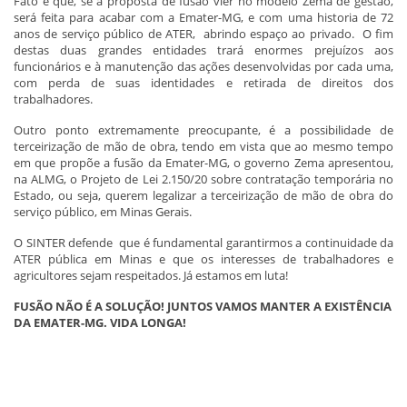
Fato é que, se a proposta de fusão vier no modelo Zema de gestão,
será feita para acabar com a Emater-MG, e com uma historia de 72
anos de serviço público de ATER, abrindo espaço ao privado. O fim
destas duas grandes entidades trará enormes prejuízos aos
funcionários e à manutenção das ações desenvolvidas por cada uma,
com perda de suas identidades e retirada de direitos dos
trabalhadores.
Outro ponto extremamente preocupante, é a possibilidade de
terceirização de mão de obra, tendo em vista que ao mesmo tempo
em que propõe a fusão da Emater-MG, o governo Zema apresentou,
na ALMG, o Projeto de Lei 2.150/20 sobre contratação temporária no
Estado, ou seja, querem legalizar a terceirização de mão de obra do
serviço público, em Minas Gerais.
O SINTER defende que é fundamental garantirmos a continuidade da
ATER pública em Minas e que os interesses de trabalhadores e
agricultores sejam respeitados. Já estamos em luta!
FUSÃO NÃO É A SOLUÇÃO! JUNTOS VAMOS MANTER A EXISTÊNCIA
DA EMATER-MG. VIDA LONGA!