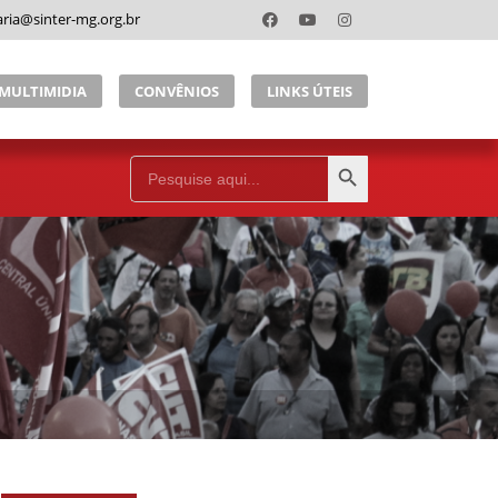
aria@sinter-mg.org.br
MULTIMIDIA
CONVÊNIOS
LINKS ÚTEIS
Search Button
Search
for: