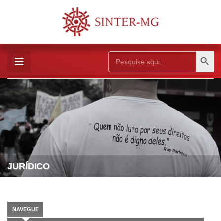
Search Button
Search
for:
JURÍDICO
NAVEGUE