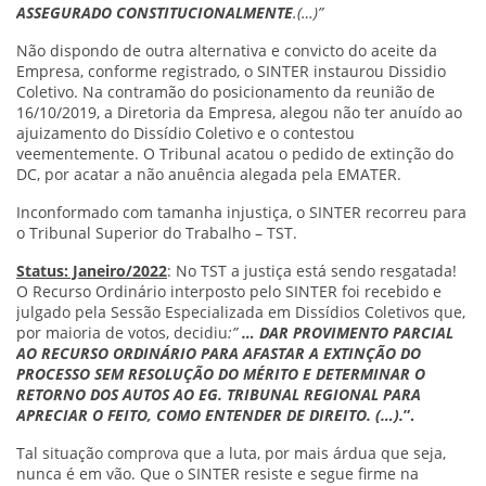
ASSEGURADO CONSTITUCIONALMENTE
.(…)”
Não dispondo de outra alternativa e convicto do aceite da
Empresa, conforme registrado, o SINTER instaurou Dissidio
Coletivo. Na contramão do posicionamento da reunião de
16/10/2019, a Diretoria da Empresa, alegou não ter anuído ao
ajuizamento do Dissídio Coletivo e o contestou
veementemente. O Tribunal acatou o pedido de extinção do
DC, por acatar a não anuência alegada pela EMATER.
Inconformado com tamanha injustiça, o SINTER recorreu para
o Tribunal Superior do Trabalho – TST.
Status: Janeiro/2022
: No TST a justiça está sendo resgatada!
O Recurso Ordinário interposto pelo SINTER foi recebido e
julgado pela Sessão Especializada em Dissídios Coletivos que,
por maioria de votos, decidiu
:”
…
DAR PROVIMENTO PARCIAL
AO RECURSO ORDINÁRIO PARA
AFASTAR A EXTINÇÃO DO
PROCESSO SEM RESOLUÇÃO DO MÉRITO E DETERMINAR O
RETORNO DOS AUTOS AO EG. TRIBUNAL REGIONAL PARA
APRECIAR O FEITO, COMO ENTENDER DE DIREITO. (…).
”.
Tal situação comprova que a luta, por mais árdua que seja,
nunca é em vão. Que o SINTER resiste e segue firme na