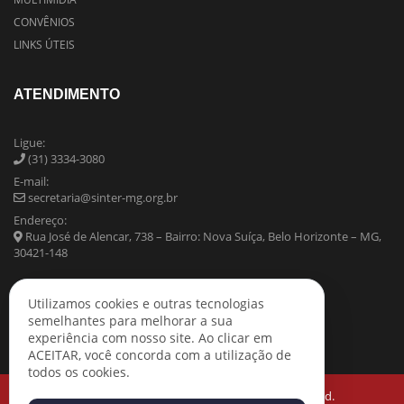
CONVÊNIOS
LINKS ÚTEIS
ATENDIMENTO
Ligue:
(31) 3334-3080
E-mail:
secretaria@sinter-mg.org.br
Endereço:
Rua José de Alencar, 738 – Bairro: Nova Suíça, Belo Horizonte – MG,
30421-148
Utilizamos cookies e outras tecnologias
semelhantes para melhorar a sua
experiência com nosso site. Ao clicar em
ACEITAR, você concorda com a utilização de
todos os cookies.
Copyright © 2021 SINTER-MG All Rights Reserved.