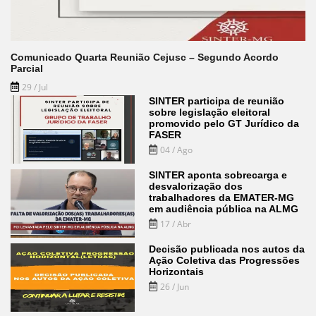
Comunicado Quarta Reunião Cejusc – Segundo Acordo
Parcial
29 / Jul
SINTER participa de reunião
sobre legislação eleitoral
promovido pelo GT Jurídico da
FASER
04 / Ago
SINTER aponta sobrecarga e
desvalorização dos
trabalhadores da EMATER-MG
em audiência pública na ALMG
17 / Abr
Decisão publicada nos autos da
Ação Coletiva das Progressões
Horizontais
26 / Jun