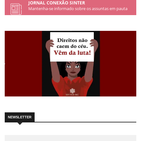
JORNAL CONEXÃO SINTER​
Mantenha-se informado sobre os assuntas em pauta
NEWSLETTER