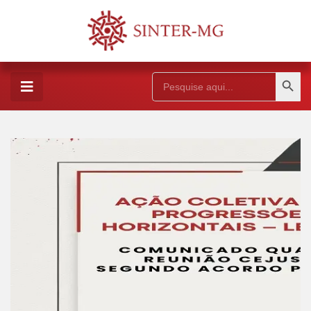
Search Button
Search
for: