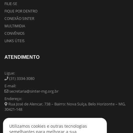
FILIE-SE
FIQUE POR DENTRO
CONEXÃO SINTER
MULTIMIDIA
CONVÊNIOS
LINKS ÚTEIS
ATENDIMENTO
Ligue:
(31) 3334-3080
E-mail:
secretaria@sinter-mg.org.br
Endereço:
Rua José de Alencar, 738 – Bairro: Nova Suíça, Belo Horizonte – MG,
30421-148
Utilizamos cookies e outras tecnologias
semelhantes para melhorar a sua