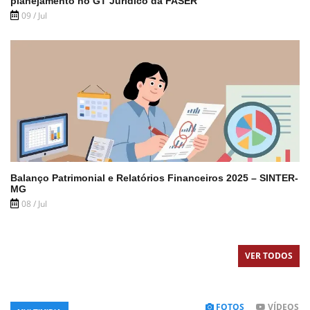
planejamento no GT Jurídico da FASER
09 / Jul
Balanço Patrimonial e Relatórios Financeiros 2025 – SINTER-
MG
08 / Jul
VER TODOS
FOTOS
VÍDEOS