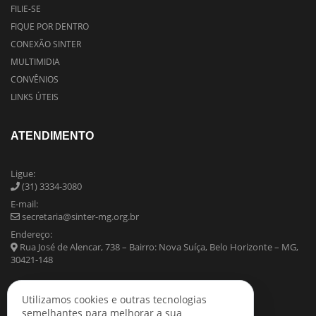
FILIE-SE
FIQUE POR DENTRO
CONEXÃO SINTER
MULTIMIDIA
CONVÊNIOS
LINKS ÚTEIS
ATENDIMENTO
Ligue:
(31) 3334-3080
E-mail:
secretaria@sinter-mg.org.br
Endereço:
Rua José de Alencar, 738 – Bairro: Nova Suíça, Belo Horizonte – MG,
30421-148
Utilizamos cookies e outras tecnologias
semelhantes para melhorar a sua