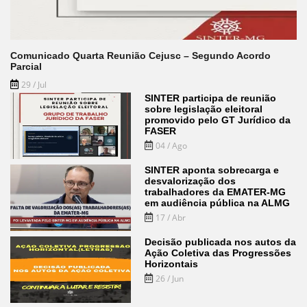
Comunicado Quarta Reunião Cejusc – Segundo Acordo
Parcial
29 / Jul
SINTER participa de reunião
sobre legislação eleitoral
promovido pelo GT Jurídico da
FASER
04 / Ago
SINTER aponta sobrecarga e
desvalorização dos
trabalhadores da EMATER-MG
em audiência pública na ALMG
17 / Abr
Decisão publicada nos autos da
Ação Coletiva das Progressões
Horizontais
26 / Jun