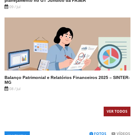
planejamento no GT Jurídico da FASER
09 / Jul
Balanço Patrimonial e Relatórios Financeiros 2025 – SINTER-
MG
08 / Jul
VER TODOS
FOTOS
VÍDEOS