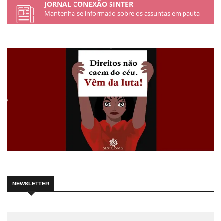
JORNAL CONEXÃO SINTER​
Mantenha-se informado sobre os assuntas em pauta
NEWSLETTER