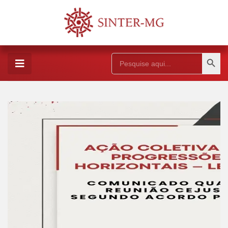
Search Button
Search
for: